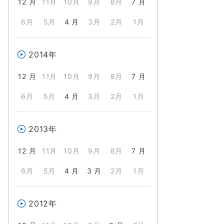
12 月
11月
10月
9月
8月
7 月
6月
5月
4 月
3月
2月
1月
2014年
12 月
11月
10月
9月
8月
7 月
6月
5月
4 月
3月
2月
1月
2013年
12 月
11月
10月
9月
8月
7 月
6月
5月
4 月
3 月
2月
1月
2012年