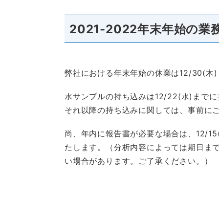
2021-2022年末年始の
弊社における年末年始の休業は12/30(木)
水サンプルの持ち込みは12/22(水)ま
それ以降の持ち込みに関しては、事前に
尚、年内に報告書が必要な場合は、12/1
たします。（分析内容によっては期日ま
い場合があります。ご了承ください。）