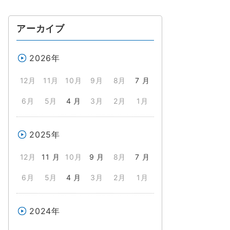
アーカイブ
2026年
12月
11月
10月
9月
8月
7 月
6月
5月
4 月
3月
2月
1月
2025年
12月
11 月
10月
9 月
8月
7 月
6月
5月
4 月
3月
2月
1月
2024年