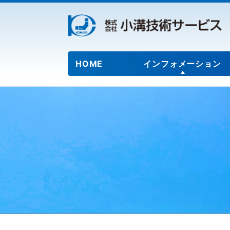
HOME
インフォメーション