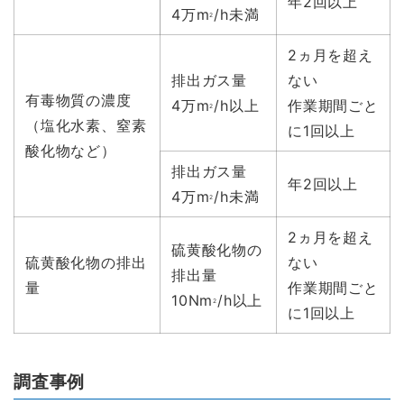
年2回以上
4万m
/h未満
2
2ヵ月を超え
排出ガス量
ない
有毒物質の濃度
4万m
/h以上
作業期間ごと
2
（塩化水素、窒素
に1回以上
酸化物など）
排出ガス量
年2回以上
4万m
/h未満
2
2ヵ月を超え
硫黄酸化物の
硫黄酸化物の排出
ない
排出量
量
作業期間ごと
10Nm
/h以上
2
に1回以上
調査事例