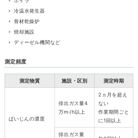
ボイラ
冷温水発生器
骨材乾燥炉
焼却施設
ディーゼル機関など
測定頻度
測定物質
施設・区別
測定時期
2ヵ月を超え
排出ガス量4
ない
万m
/h以上
作業期間ごと
2
ばいじんの濃度
に1回以上
排出ガス量