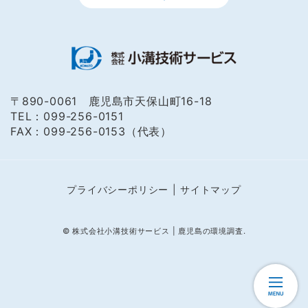
〒890-0061 鹿児島市天保山町16-18
TEL：099-256-0151
FAX：099-256-0153（代表）
プライバシーポリシー
サイトマップ
© 株式会社小溝技術サービス | 鹿児島の環境調査.