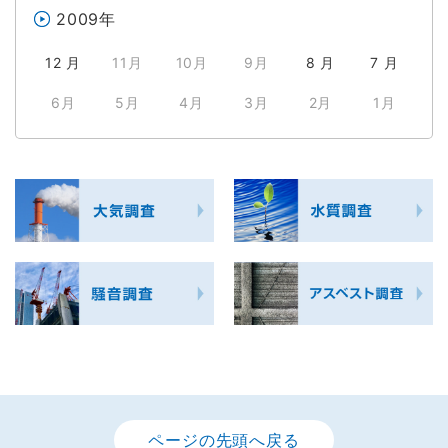
2009年
12 月
11月
10月
9月
8 月
7 月
6月
5月
4月
3月
2月
1月
ページの先頭へ戻る