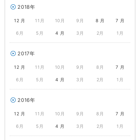
2018年
12 月
11月
10月
9月
8 月
7 月
6月
5月
4 月
3月
2月
1月
2017年
12 月
11月
10月
9月
8月
7 月
6月
5月
4 月
3月
2月
1月
2016年
12 月
11月
10月
9月
8月
7 月
6月
5月
4 月
3月
2月
1月