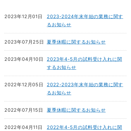
2023年12月01日
2023-2024年末年始の業務に関す
るお知らせ
2023年07月25日
夏季休暇に関するお知らせ
2023年04月10日
2023年4-5月の試料受け入れに関
するお知らせ
2022年12月05日
2022-2023年末年始の業務に関す
るお知らせ
2022年07月15日
夏季休暇に関するお知らせ
2022年04月11日
2022年4-5月の試料受け入れに関