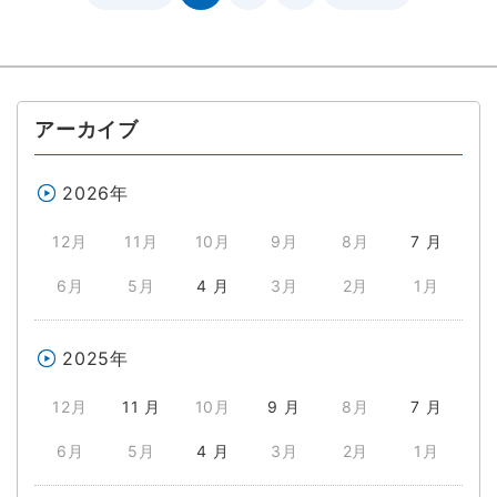
アーカイブ
2026年
12月
11月
10月
9月
8月
7 月
6月
5月
4 月
3月
2月
1月
2025年
12月
11 月
10月
9 月
8月
7 月
6月
5月
4 月
3月
2月
1月