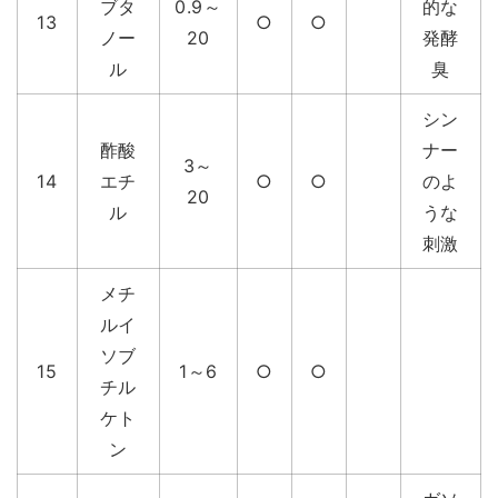
ブタ
0.9～
的な
13
○
○
ノー
20
発酵
ル
臭
シン
酢酸
ナー
3～
14
エチ
○
○
のよ
20
ル
うな
刺激
メチ
ルイ
ソブ
15
1～6
○
○
チル
ケト
ン