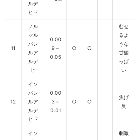
ルデ
ヒド
ノル
むせ
マル
るよ
0.00
バレ
うな
11
9～
○
○
ルア
甘酸
0.05
ルデ
っぱ
ヒ
い
イソ
バレ
0.00
焦げ
12
ルア
3～
○
○
臭
ルデ
0.01
ヒド
イソ
刺激