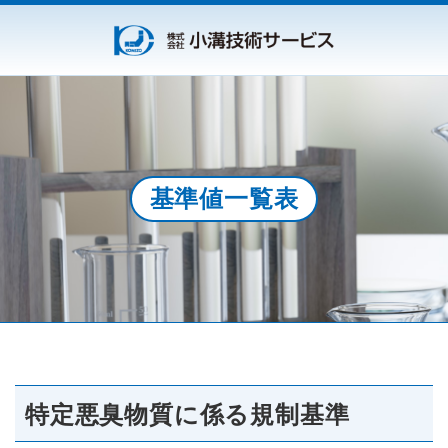
基準値一覧表
特定悪臭物質に係る規制基準