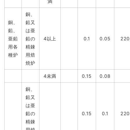
満
銅、
銅、
鉛又
鉛、
は亜
亜鉛
鉛の
4以上
0.1
0.05
220
用各
精錬
種炉
用焙
焼炉
4未満
0.15
0.08
銅、
鉛又
は亜
鉛の
0.15
0.1
220
精錬
用焼