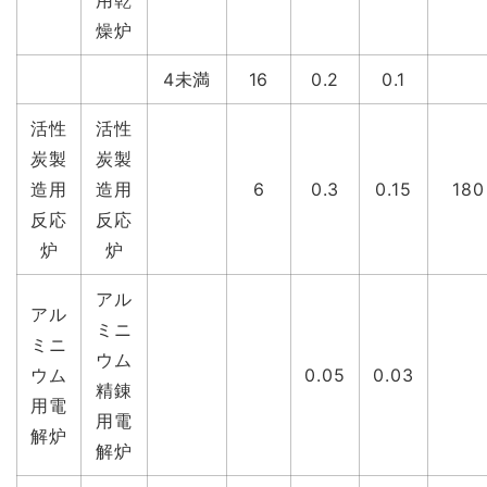
用乾
燥炉
4未満
16
0.2
0.1
活性
活性
炭製
炭製
造用
造用
6
0.3
0.15
180
反応
反応
炉
炉
アル
アル
ミニ
ミニ
ウム
ウム
0.05
0.03
精錬
用電
用電
解炉
解炉