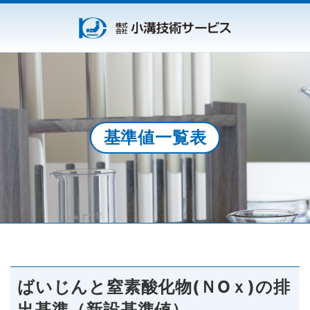
基準値一覧表
ばいじんと窒素酸化物(ＮOｘ)の排
出基準（新設基準値）