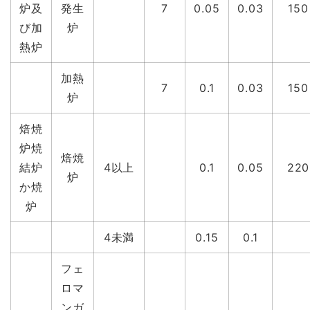
炉及
発生
7
0.05
0.03
150
び加
炉
熱炉
加熱
7
0.1
0.03
150
炉
焙焼
炉焼
焙焼
結炉
4以上
0.1
0.05
220
炉
か焼
炉
4未満
0.15
0.1
フェ
ロマ
ンガ