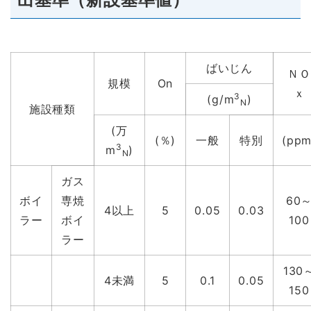
ばいじん
ＮＯ
規模
On
ｘ
3
(g/m
)
N
施設種類
(万
(％)
一般
特別
(ppm
3
m
)
N
ガス
ボイ
専焼
60
4以上
5
0.05
0.03
ラー
ボイ
100
ラー
130
4未満
5
0.1
0.05
150