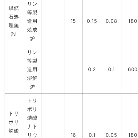
リン
燐鉱
等製
石処
造用
15
0.15
0.08
180
理施
焼成
設
炉
リン
等製
造用
0.2
0.1
600
溶解
炉
トリ
ポリ
トリ
燐酸
ポリ
ナト
燐酸
リウ
16
0.1
0.05
180