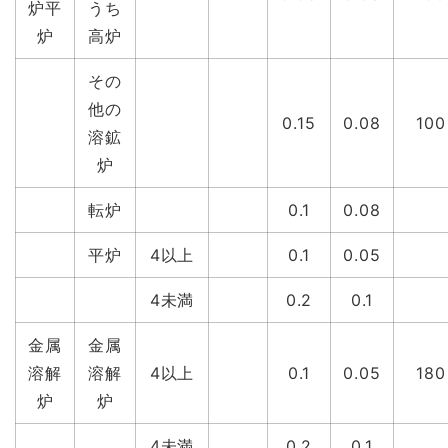
炉平
うち
炉
高炉
その
他の
0.15
0.08
100
溶鉱
炉
転炉
0.1
0.08
平炉
4以上
0.1
0.05
4未満
0.2
0.1
金属
金属
溶解
溶解
4以上
0.1
0.05
180
炉
炉
4未満
0.2
0.1