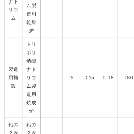
ナト
ム製
リウ
造用
ム
乾燥
炉
トリ
ポリ
燐酸
製造
ナト
用施
リウ
15
0.15
0.08
180
設
ム製
造用
焼成
炉
鉛の
鉛の
２次
２次