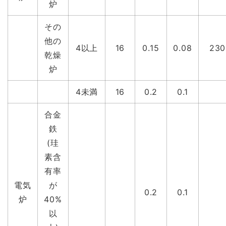
炉
その
他の
4以上
16
0.15
0.08
230
乾燥
炉
4未満
16
0.2
0.1
合金
鉄
(珪
素含
有率
電気
が
0.2
0.1
炉
40%
以