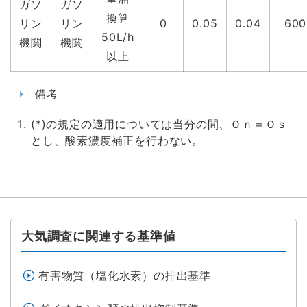
ガソ
ガソ
換算
リン
リン
0
0.05
0.04
600
50L/h
機関
機関
以上
備考
(*)の規定の適用については当分の間、Ｏｎ＝Ｏｓ
とし、酸素濃度補正を行わない。
大気調査に関連する基準値
有害物質（塩化水素）の排出基準