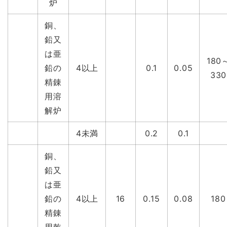
炉
銅、
鉛又
は亜
180
鉛の
4以上
0.1
0.05
330
精錬
用溶
解炉
4未満
0.2
0.1
銅、
鉛又
は亜
鉛の
4以上
16
0.15
0.08
180
精錬