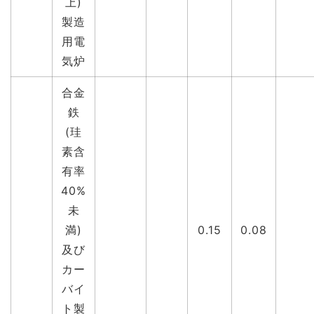
上)
製造
用電
気炉
合金
鉄
(珪
素含
有率
40%
未
満)
0.15
0.08
及び
カー
バイ
ト製