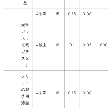
品
4未満
15
0.15
0.08
光学
ガラ
ス，
電気
4以上
16
0.1
0.05
800
ガラ
ス又
は
フリ
ット
の製
4未満
16
0.15
0.08
造用
溶融