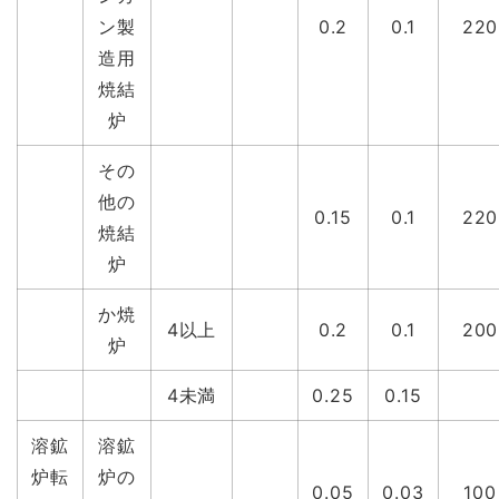
ン製
0.2
0.1
220
造用
焼結
炉
その
他の
0.15
0.1
220
焼結
炉
か焼
4以上
0.2
0.1
200
炉
4未満
0.25
0.15
溶鉱
溶鉱
炉転
炉の
0.05
0.03
100