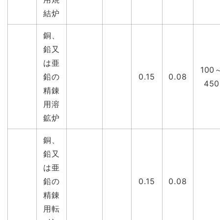
結炉
銅、
鉛又
は亜
100
鉛の
0.15
0.08
450
精錬
用溶
鉱炉
銅、
鉛又
は亜
鉛の
0.15
0.08
精錬
用転