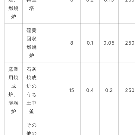
燃焼
塔
炉
硫黄
回収
8
0.1
0.05
250
燃焼
炉
窯業
石灰
用焼
焼成
成
炉の
15
0.4
0.2
250
炉、
うち
溶融
土中
炉
釜
その
他の