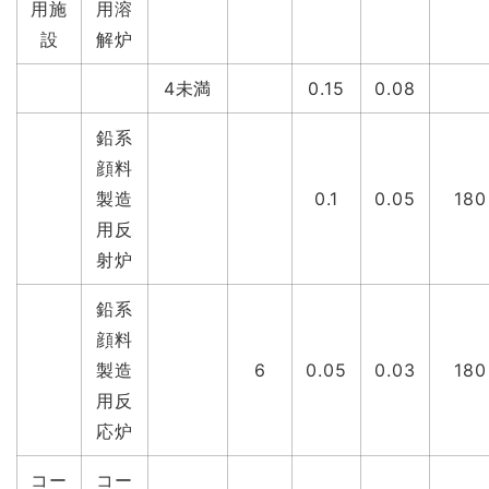
用施
用溶
設
解炉
4未満
0.15
0.08
鉛系
顔料
製造
0.1
0.05
180
用反
射炉
鉛系
顔料
製造
6
0.05
0.03
180
用反
応炉
コー
コー