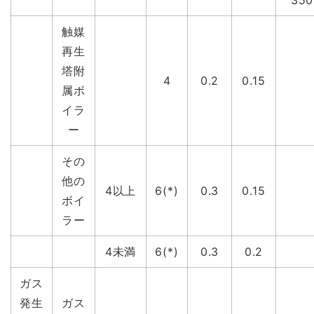
350
触媒
再生
塔附
4
0.2
0.15
属ボ
イラ
ー
その
他の
4以上
6(*)
0.3
0.15
ボイ
ラー
4未満
6(*)
0.3
0.2
ガス
発生
ガス