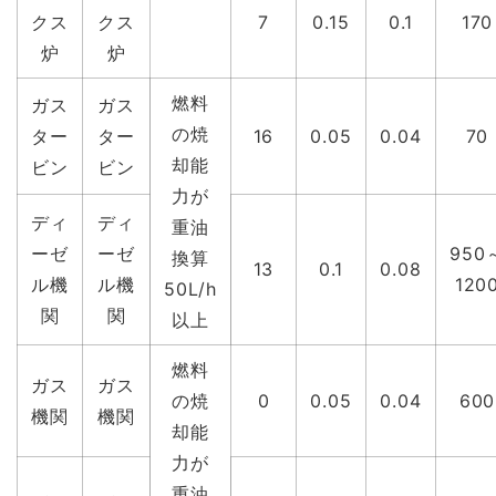
クス
クス
7
0.15
0.1
170
炉
炉
燃料
ガス
ガス
の焼
ター
ター
16
0.05
0.04
70
却能
ビン
ビン
力が
ディ
ディ
重油
ーゼ
ーゼ
950
換算
13
0.1
0.08
ル機
ル機
120
50L/h
関
関
以上
燃料
ガス
ガス
の焼
0
0.05
0.04
600
機関
機関
却能
力が
重油