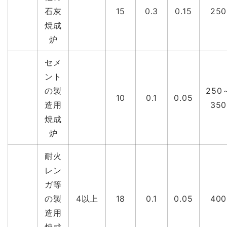
石灰
15
0.3
0.15
250
焼成
炉
セメ
ント
の製
250
10
0.1
0.05
造用
350
焼成
炉
耐火
レン
ガ等
の製
4以上
18
0.1
0.05
400
造用